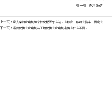
扫一扫 关注微信
上一页：
星光柴油发电机组个性化配置怎么选？有静音、移动式拖车、固定式
下一页：
露营便携式发电机与工地便携式发电机这俩有什么不同？